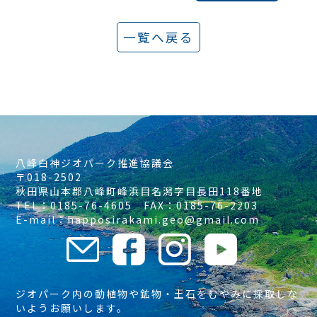
一覧へ戻る
八峰白神ジオパーク推進協議会
〒018-2502
秋田県山本郡八峰町峰浜目名潟字目長田118番地
TEL：0185-76-4605 FAX：0185-76-2203
E-mail：happosirakami.geo@gmail.com
ジオパーク内の動植物や鉱物・土石をむやみに採取しな
いようお願いします。