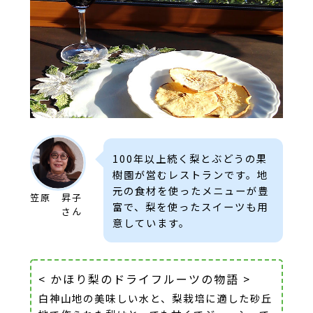
100年以上続く梨とぶどうの果
樹園が営むレストランです。地
元の食材を使ったメニューが豊
笠原 昇子
富で、梨を使ったスイーツも用
さん
意しています。
< かほり梨のドライフルーツの物語 >
白神山地の美味しい水と、梨栽培に適した砂丘