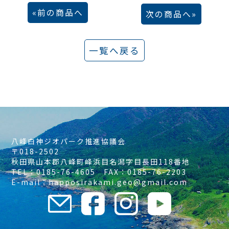
前の商品へ
次の商品へ
一覧へ戻る
八峰白神ジオパーク推進協議会
〒018-2502
秋田県山本郡八峰町峰浜目名潟字目長田118番地
TEL：0185-76-4605 FAX：0185-76-2203
E-mail：happosirakami.geo@gmail.com