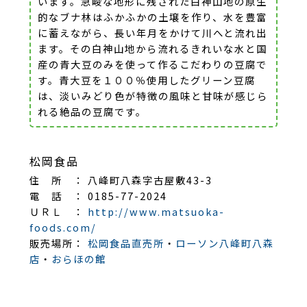
います。急峻な地形に残された白神山地の原生
的なブナ林はふかふかの土壌を作り、水を豊富
に蓄えながら、長い年月をかけて川へと流れ出
ます。その白神山地から流れるきれいな水と国
産の青大豆のみを使って作るこだわりの豆腐で
す。青大豆を１００％使用したグリーン豆腐
は、淡いみどり色が特徴の風味と甘味が感じら
れる絶品の豆腐です。
松岡食品
住 所 ： 八峰町八森字古屋敷43-3
電 話 ： 0185-77-2024
ＵＲＬ ：
http://www.matsuoka-
foods.com/
販売場所：
松岡食品直売所
・
ローソン八峰町八森
店
・
おらほの館