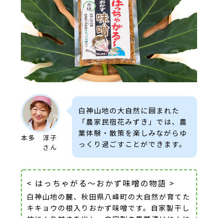
白神山地の大自然に囲まれた
「農家民宿花みずき」では、農
業体験・散策を楽しみながらゆ
本多 淳子
っくり過ごすことができます。
さん
< はっちゃがる～おかず味噌の物語 >
白神山地の麓、秋田県八峰町の大自然が育てた
キキョウの根入りおかず味噌です。自家製干し