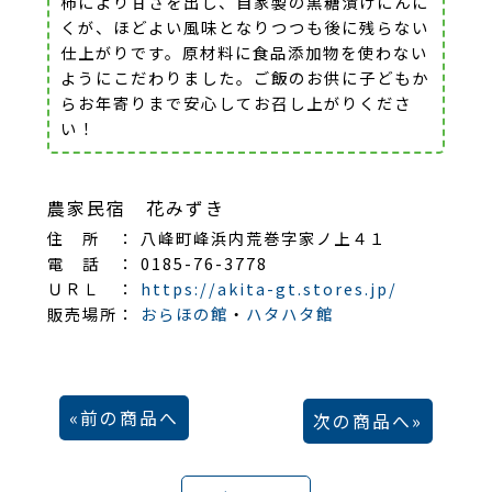
柿により甘さを出し、自家製の黒糖漬けにんに
くが、ほどよい風味となりつつも後に残らない
仕上がりです。原材料に食品添加物を使わない
ようにこだわりました。ご飯のお供に子どもか
らお年寄りまで安心してお召し上がりくださ
い！
農家民宿 花みずき
住 所 ： 八峰町峰浜内荒巻字家ノ上４１
電 話 ： 0185-76-3778
ＵＲＬ ：
https://akita-gt.stores.jp/
販売場所：
おらほの館
・
ハタハタ館
前の商品へ
次の商品へ