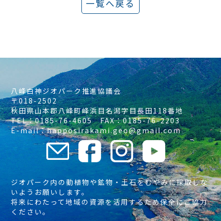
一覧へ戻る
八峰白神ジオパーク推進協議会
〒018-2502
秋田県山本郡八峰町峰浜目名潟字目長田118番地
TEL：0185-76-4605 FAX：0185-76-2203
E-mail：happosirakami.geo@gmail.com
ジオパーク内の動植物や鉱物・土石をむやみに採取しな
いようお願いします。
将来にわたって地域の資源を活用するため保全にご協力
ください。