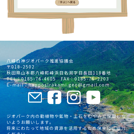
八峰白神ジオパーク推進協議会
〒018-2502
秋田県山本郡八峰町峰浜目名潟字目長田118番地
TEL：0185-76-4605 FAX：0185-76-2203
E-mail：happosirakami.geo@gmail.com
ジオパーク内の動植物や鉱物・土石をむやみに採取しな
いようお願いします。
将来にわたって地域の資源を活用するため保全にご協力