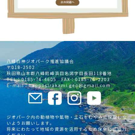
八峰白神ジオパーク推進協議会
〒018-2502
秋田県山本郡八峰町峰浜目名潟字目長田118番地
TEL：0185-76-4605 FAX：0185-76-2203
E-mail：happosirakami.geo@gmail.com
ジオパーク内の動植物や鉱物・土石をむやみに採取しな
いようお願いします。
将来にわたって地域の資源を活用するため保全にご協力