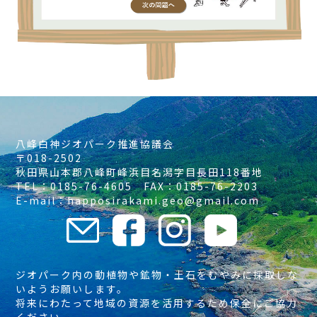
八峰白神ジオパーク推進協議会
〒018-2502
秋田県山本郡八峰町峰浜目名潟字目長田118番地
TEL：0185-76-4605 FAX：0185-76-2203
E-mail：happosirakami.geo@gmail.com
ジオパーク内の動植物や鉱物・土石をむやみに採取しな
いようお願いします。
将来にわたって地域の資源を活用するため保全にご協力