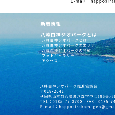
E-mail：happosira
新着情報
八峰白神ジオパークとは
八峰白神ジオパークとは
八峰白神ジオパークのエリア
八峰白神ジオパークの特徴
フォトギャラリー
アクセス
八峰白神ジオパーク推進協議会
〒018-2641
秋田県山本郡八峰町八森字中浜196番地
TEL：0185-77-3700 FAX：0185-74
E-mail：happosirakami.geo@gma