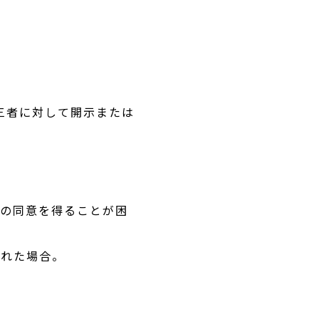
。
三者に対して開示または
人の同意を得ることが困
られた場合。