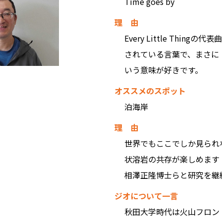
Time goes by
理 由
Every Little Thin
されている言葉で、まさに
いう意味が好きです。
オススメのスポット
泊海岸
理 由
世界でもここでしか見られ
状溶岩の共存が楽しめます
相澤正隆博士らと研究を継
ジオについて一言
秋田大学時代は火山フロン