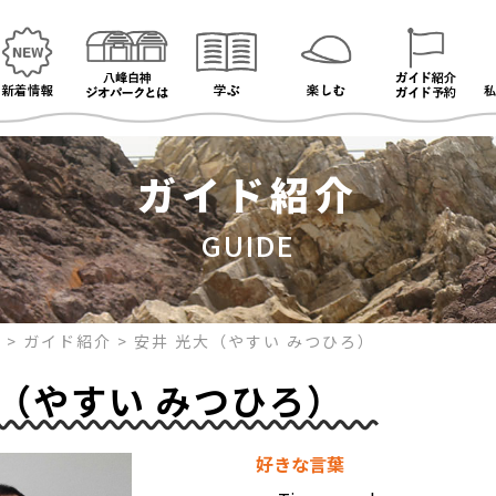
ガイド紹介
GUIDE
ク
>
ガイド紹介
>
安井 光大（やすい みつひろ）
大（やすい みつひろ）
好きな言葉