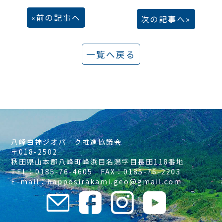
前の記事へ
次の記事へ
一覧へ戻る
八峰白神ジオパーク推進協議会
〒018-2502
秋田県山本郡八峰町峰浜目名潟字目長田118番地
TEL：0185-76-4605 FAX：0185-76-2203
E-mail：happosirakami.geo@gmail.com