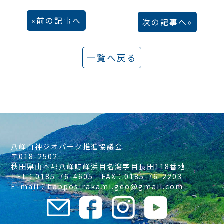
前の記事へ
次の記事へ
一覧へ戻る
八峰白神ジオパーク推進協議会
〒018-2502
秋田県山本郡八峰町峰浜目名潟字目長田118番地
TEL：0185-76-4605 FAX：0185-76-2203
E-mail：happosirakami.geo@gmail.com