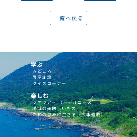
一覧へ戻る
学ぶ
みどころ
展示施設
クイズコーナー
楽しむ
ジオツアー （モデルコース）
地域の美味しいもの
白神の恵みに生きる（広報連載）