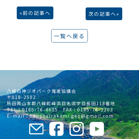
前の記事へ
次の記事へ
一覧へ戻る
八峰白神ジオパーク推進協議会
〒018-2502
秋田県山本郡八峰町峰浜目名潟字目長田118番地
TEL：0185-76-4605 FAX：0185-76-2203
E-mail：happosirakami.geo@gmail.com