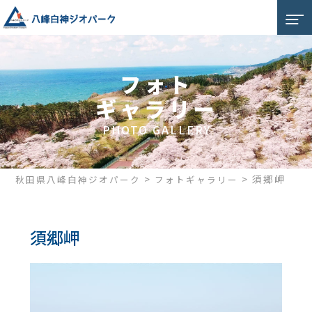
フォト
ギャラリー
PHOTO GALLERY
>
>
須郷岬
秋田県八峰白神ジオパーク
フォトギャラリー
須郷岬