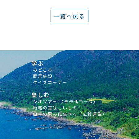
一覧へ戻る
学ぶ
みどころ
展示施設
クイズコーナー
楽しむ
ジオツアー （モデルコース）
地域の美味しいもの
白神の恵みに生きる（広報連載）