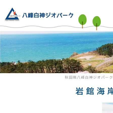
秋田県八峰白神ジオパー
岩館海