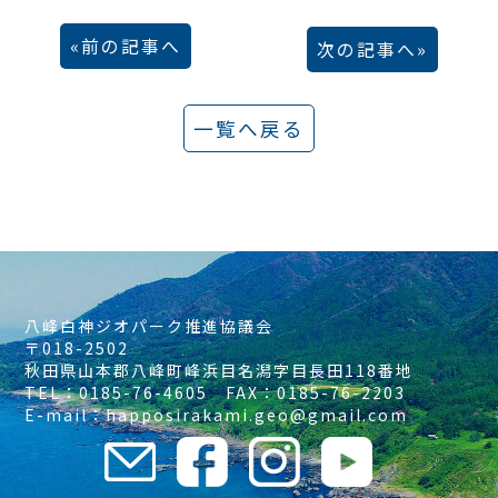
前の記事へ
次の記事へ
一覧へ戻る
八峰白神ジオパーク推進協議会
〒018-2502
秋田県山本郡八峰町峰浜目名潟字目長田118番地
TEL：0185-76-4605 FAX：0185-76-2203
E-mail：happosirakami.geo@gmail.com