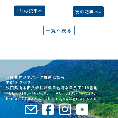
前の記事へ
次の記事へ
一覧へ戻る
八峰白神ジオパーク推進協議会
〒018-2502
秋田県山本郡八峰町峰浜目名潟字目長田118番地
TEL：0185-76-4605 FAX：0185-76-2203
E-mail：happosirakami.geo@gmail.com